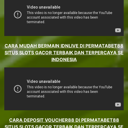
CARA MUDAH BERMAIN IDNLIVE DI PERMATABET88
SITUS SLOTS GACOR TERBAIK DAN TERPERCAYA SE
INDONESIA
CARA DEPOSIT VOUCHER88 DI PERMATABET88
SITUS SLOTS GACOR TERBAIK DAN TERPERCAYA SE