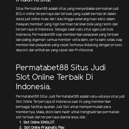
Situs Permatabet88 adalah situs yang menyediakan permainan judi
BOLA online terpercaya dan terbaik yang sudah berkiprah dalam
dunia judi online mulai dari dulu hingga sekarang masi eksis dalam
melayani member yang ingin bermain taruhan bola yang resmi dan
terpercaya di Indonesia. Sebagai salah satu situs agen judi bola
Indonesia, Permatabet88 siap memberikan pelayanan yang terbaik
dan paling digemari semua member setia kami, serta kami selalu siap
memberikan pelayanan yang cepat tentunya didukung dengan proses
deposit dan withdraw yang cepat dan Profesional.
Permatabet88 Situs Judi
Slot Online Terbaik Di
Indonesia.
Permatabet88 Situs Judi Permatabet88 adalah satu-satunya situs judi
Slot Online Terpercaya di Indonesia saat ini yang memberikan
berbagai fasilitas layanan Judi Slot untuk mempermudah para
membernya. Maka, disini kami hadir untuk menghadirkan permainan
slot terbaik dan terpercaya diantaranya, sbb :
1. Slot Online IDNSLOT.
2. Slot Online Pragmatic Play.