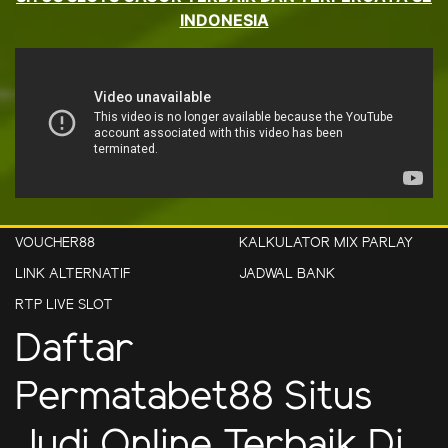
INDONESIA
VOUCHER88
KALKULATOR MIX PARLAY
LINK ALTERNATIF
JADWAL BANK
RTP LIVE SLOT
Daftar
Permatabet88 Situs
Judi Online Terbaik Di