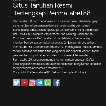
Situs Taruhan Resmi
Terlengkap Permatabet88
Permatabet88.com merupakan situs taruhan resmi dan terlengkap
yang menjamin kenyamanan dan keamanan selama permainan
berlangsung, dibuktikan dengan legalitas dan lisensi yang didapatkan
dari PAGCOR (Philippine Amusement And Gaming Corporation).
Customer service Permatabet88 handal dan profesional siap
memberikan pelayanan maksimal selama 24 jam penuh setiap hari.
Permatabet88 telah berkomitmen untuk meningkatkan kualitas terbaik
melalui fasilitas dan fitur-fitur yang diberikan seperti video tutorial,
panduan betting, link alternatif dan fitur menarik lainnya dari
Permatabet88 yang akan membantu menuju kemenangan. Daftar
sekarang dan nikmati kesempatan mendapatkan pengalaman seru dan
menyenangkan bersama Permatabet88.
Copyright © - Permatabet88. Seluruh hak cipta dilindungi