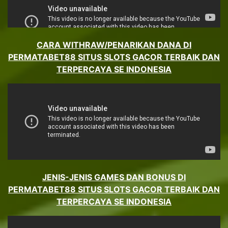
CARA WITHRAW/PENARIKAN DANA DI
PERMATABET88 SITUS SLOTS GACOR TERBAIK DAN
TERPERCAYA SE INDONESIA
JENIS-JENIS GAMES DAN BONUS DI
PERMATABET88 SITUS SLOTS GACOR TERBAIK DAN
TERPERCAYA SE INDONESIA