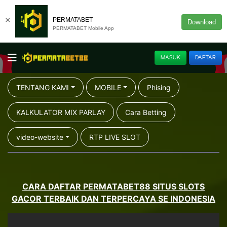
×
PERMATABET
Download
PERMATABET Mobile App
MASUK
DAFTAR
TENTANG KAMI
MOBILE
Phising
KALKULATOR MIX PARLAY
Cara Betting
video-website
RTP LIVE SLOT
CARA DAFTAR PERMATABET88 SITUS SLOTS
GACOR TERBAIK DAN TERPERCAYA SE INDONESIA