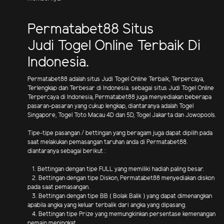
Permatabet88 Situs
Judi Togel Online Terbaik Di
Indonesia.
Permatabet88 adalah situs Judi Togel Online Terbaik, Terpercaya,
Terlengkap dan Terbesar di Indonesia. sebagai situs Judi Togel Online
Terpercaya di Indonesia, Permatabet88 juga menyediakan beberapa
pasaran-pasaran yang cukup lengkap, diantaranya adalah Togel
Singapore, Togel Toto Macau 4D dan 5D, Togel Jakarta dan Jowopools.
Tipe-tipe pasangan / bettingan yang beragam juga dapat dipilih pada
saat melakukan pemasangan taruhan anda di Permatabet88.
diantaranya sebagai berikut :
1. Bettingan dengan tipe FULL yang memiliki hadiah paling besar.
2. Bettingan dengan tipe Diskon, Permatabet88 menyediakan diskon
pada saat pemasangan.
3. Bettingan dengan tipe BB ( Bolak Balik ) yang dapat dimenangkan
apabila angka yang keluar terbalik dari angka yang dipasang.
4. Bettingan tipe Prize yang memungkinkan persentase kemenangan
pemain meningkat.