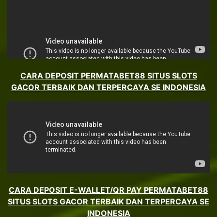
CARA DEPOSIT PERMATABET88 SITUS SLOTS
GACOR TERBAIK DAN TERPERCAYA SE INDONESIA
CARA DEPOSIT E-WALLET/QR PAY PERMATABET88
SITUS SLOTS GACOR TERBAIK DAN TERPERCAYA SE
INDONESIA