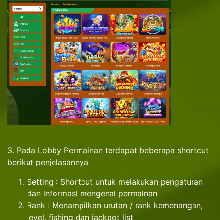
3. Pada Lobby Permainan terdapat beberapa shortcut
berikut penjelasannya
Setting : Shortcut untuk melakukan pengaturan
dan informasi mengenai permainan
Rank : Menampilkan urutan / rank kemenangan,
level, fishing dan jackpot list