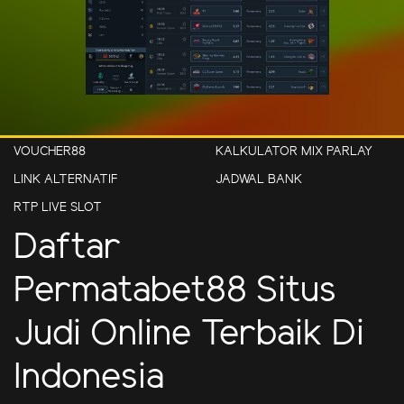
VOUCHER88
KALKULATOR MIX PARLAY
LINK ALTERNATIF
JADWAL BANK
RTP LIVE SLOT
Daftar
Permatabet88 Situs
Judi Online Terbaik Di
Indonesia