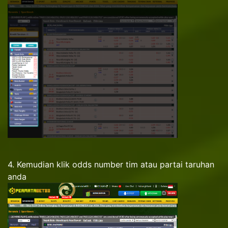
4. Kemudian klik odds number tim atau partai taruhan
anda