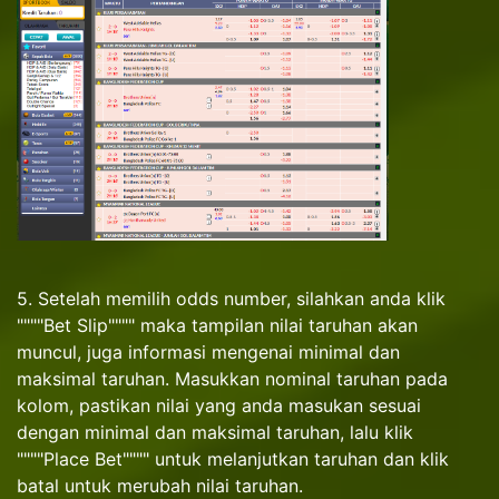
5. Setelah memilih odds number, silahkan anda klik
""""Bet Slip"""" maka tampilan nilai taruhan akan
muncul, juga informasi mengenai minimal dan
maksimal taruhan. Masukkan nominal taruhan pada
kolom, pastikan nilai yang anda masukan sesuai
dengan minimal dan maksimal taruhan, lalu klik
""""Place Bet"""" untuk melanjutkan taruhan dan klik
batal untuk merubah nilai taruhan.