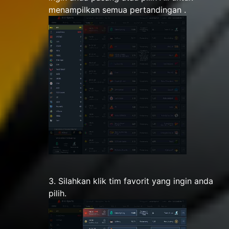
menampilkan semua pertandingan .
3. Silahkan klik tim favorit yang ingin anda
pilih.