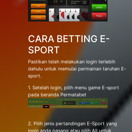
CARA BETTING E-
SPORT
Pastikan telah melakukan login terlebih
dahulu untuk memulai permainan taruhan E-
sport.
1. Setelah login, pilih menu game E-sport
pada beranda Permatabet
2. Pilih jenis pertandingan E-Sport yang
ingin anda pasang atau pilih All untuk