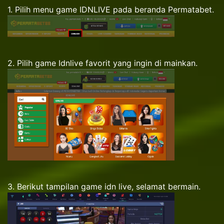
1. Pilih menu game IDNLIVE pada beranda Permatabet.
2. Pilih game Idnlive favorit yang ingin di mainkan.
3. Berikut tampilan game idn live, selamat bermain.