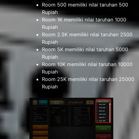
Room 500 memiliki nilai taruhan 500
Rupiah
Room 1K memiliki nilai taruhan 1000
Rupiah
Room 2.5K memiliki nilai taruhan 2500
Rupiah
Room 5K memiliki nilai taruhan 5000
Rupiah
Room 10K memiliki nilai taruhan 10000
Rupiah
Room 25K memiliki nilai taruhan 25000
Rupiah