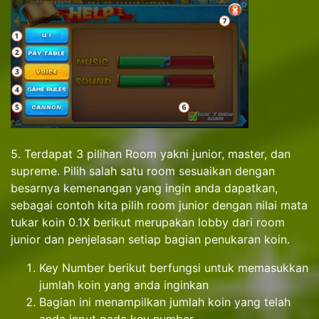
5. Terdapat 3 pilihan Room yakni junior, master, dan
supreme. Pilih salah satu room sesuaikan dengan
besarnya kemenangan yang ingin anda dapatkan,
sebagai contoh kita pilih room junior dengan nilai mata
tukar koin 0.1X berikut merupakan lobby dari room
junior dan penjelasan setiap bagian penukaran koin.
Key Number berikut berfungsi untuk memasukkan
jumlah koin yang anda inginkan
Bagian ini menampilkan jumlah koin yang telah