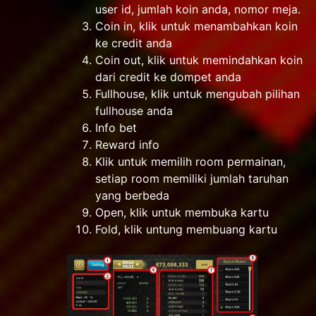
user id, jumlah koin anda, nomor meja.
Coin in, klik untuk menambahkan koin
ke credit anda
Coin out, klik untuk memindahkan koin
dari credit ke dompet anda
Fullhouse, klik untuk mengubah pilihan
fullhouse anda
Info bet
Reward info
Klik untuk memilih room permainan,
setiap room memiliki jumlah taruhan
yang berbeda
Open, klik untuk membuka kartu
Fold, klik untung membuang kartu