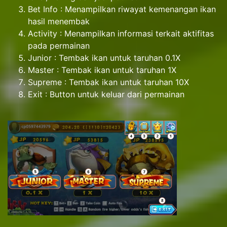
Bet Info : Menampilkan riwayat kemenangan ikan
hasil menembak
Activity : Menampilkan informasi terkait aktifitas
pada permainan
Junior : Tembak ikan untuk taruhan 0.1X
Master : Tembak ikan untuk taruhan 1X
Supreme : Tembak ikan untuk taruhan 10X
Exit : Button untuk keluar dari permainan