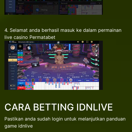
4. Selamat anda berhasil masuk ke dalam permainan
live casino Permatabet
CARA BETTING IDNLIVE
Pastikan anda sudah login untuk melanjutkan panduan
game idnlive