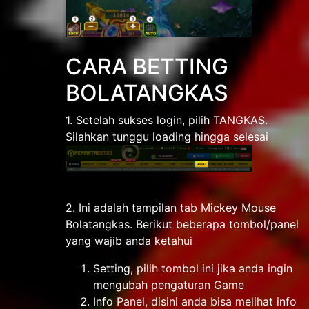
CARA BETTING
BOLATANGKAS
1. Setelah sukses login, pilih TANGKAS.
Silahkan tunggu loading hingga selesai
2. Ini adalah tampilan tab Mickey Mouse
Bolatangkas. Berikut beberapa tombol/panel
yang wajib anda ketahui
Setting, pilih tombol ini jika anda ingin
mengubah pengaturan Game
Info Panel, disini anda bisa melihat info