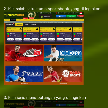
2. Klik salah satu studio sportsbook yang di inginkan.
3. Pilih jenis menu bettingan yang di inginkan