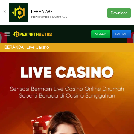
×
PERMATABET
Download
PERMATABET Mobile App
MASUK
DAFTAR
Live Casino
BERANDA