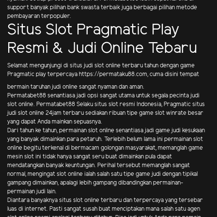
support banyak pilihan bank swasta terbaik juga berbagai pilihan metode
pembayaran terpopuler.
Situs Slot Pragmatic Play
Resmi & Judi Online Tebaru
Selamat mengunjungi di situs judi slot online terbaru tahun dengan game
Pragmatic play terpercaya
https://permataku88.com
, cuma disini tempat
bermain taruhan judi online sangat nyaman dan aman.
Permatabet88 senantiasa jadi opsi sangat utama untuk segala pecinta judi
slot online. Permatabet88 Selaku situs slot resmi Indonesia, Pragmatic situs
judi slot online 24jam terbaru sediakan ribuan tipe game slot winrate besar
yang dapat Anda mainkan sepuasnya.
Dari tahun ke tahun, permainan slot online senantiasa jadi game judi kesukaan
yang banyak dimainkan para petaruh. Terlebih belum lama ini permainan slot
online begitu terkenal di bermacam golongan masyarakat, memanglah game
mesin slot ini tidak hanya sangat seru buat dimainkan pula dapat
mendatangkan banyak keuntungan. Perihal tersebut memanglah sangat
normal, mengingat slot online ialah salah satu tipe game judi dengan tipikal
gampang dimainkan, apalagi lebih gampang dibandingkan permainan-
permainan judi lain.
Diantara banyaknya situs slot online terbaru dan terpercaya yang tersebar
luas di internet. Pasti sangat susah buat menciptakan mana salah satu agen