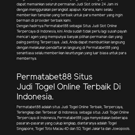
dapat memainkan seluruh permainan Judi Slot online 24 Jam ini
dengan menggunakan perangkat apapun. Karena, kami selalu
memberikan tampilan yang terbaik untuk para member yang ingin
bermain di provider terbaik kami.
Dengan hadirnya Permatabet88 sebagai Situs Judi Slot Online
Terpercaya di Indonesia, kini Anda sudah tidak perlu lagi susah payah
mencari agen yang mempunyai banyak pilihan permainan dan yang
paling penting Terpercaya. Jadi, Anda dapat membuktikan langsung
dengan melakukan pendaftaran langsung di Permatabet88 yang
senantiasa selalu memberikan keuntungan yang luar biasa untuk para
membernya.
Permatabet88 Situs
Judi Togel Online Terbaik Di
Indonesia.
Permatabet88 adalah situs Judi Togel Online Terbaik, Terpercaya,
Terlengkap dan Terbesar di Indonesia. sebagai situs Judi Togel Online
Terpercaya di Indonesia, Permatabet88 juga menyediakan beberapa
pasaran-pasaran yang cukup lengkap, diantaranya adalah Togel
Singapore, Togel Toto Macau 4D dan 5D, Togel Jakarta dan Jowopools.