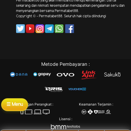
Permatabet88 yang akan membantu menuju kemenangan. Daftar
sekarang dan nikmati kesempatan mendapatkan pengalaman seru dan
menyenangkan bersama Permatabet88.
Copyright © - Permatabet88. Seluruh hak cipta dilindungi
Metode Pembayaran :
☰ Menu
Dukungan Perangkat :
Keamanan Terjamin :
Lisensi :