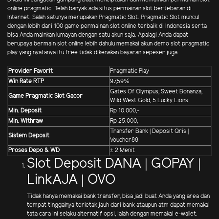
online pragmatic. Telah banyak ada situs permainan slot bertebaran di
Internet. Salah satunya merupakan Pragmatic Slot. Pragmatic Slot muncul
dengan lebih dari 100 game permainan slot online terbaik di Indonesia serta
bisa Anda mainkan lumayan dengan satu akun saja. Apalagi Anda dapat
berupaya bermain slot online lebih dahulu memakai akun demo slot pragmatic
play yang nyatanya itu free tidak dikenakan bayaran sepeser juga.
Provider Favorit
Pragmatic Play
Win Rate RTP
97,59%
Gates Of Olympus, Sweet Bonanza,
Game Pragmatic Slot Gacor
Wild West Gold, 5 Lucky Lions
Min. Deposit
Rp 10.000,-
Min. Withraw
Rp 25.000,-
Transfer Bank | Deposit Qris |
Sistem Deposit
Voucher88
Proses Depo & WD
± 2 Menit
Slot Deposit DANA | GOPAY |
LinkAJA | OVO
Tidak hanya memakai bank transfer, bisa jadi buat Anda yang area dan
tempat tinggalnya terletak jauh dari bank ataupun atm dapat memakai
tata cara ini selaku alternatif opsi, ialah dengan memakai e-wallet.